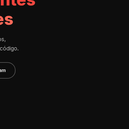
es
os,
 código.
ram