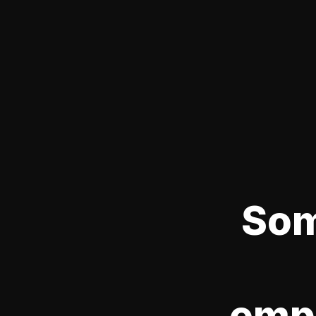
Som
emp