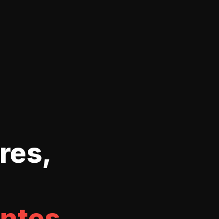
res,
ntes