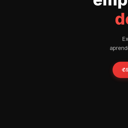
d
Ex
aprende